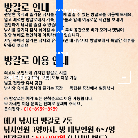
콘
메기낚시안내
텐
츠
로
조황정보
건
너
방갈로
뛰
기
용면메기낚시터
MAI
ME